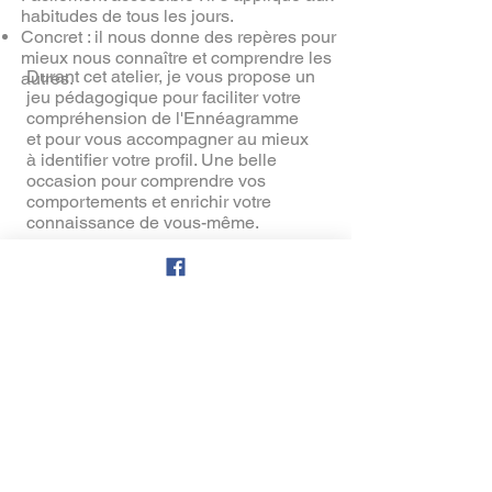
habitudes de tous les jours.
Concret : il nous donne des repères pour
mieux nous connaître et comprendre les
Durant cet atelier, je vous propose un
autres.
jeu pédagogique pour faciliter votre
compréhension de l'Ennéagramme
et pour vous accompagner au mieux
à identifier votre profil. Une belle
occasion pour comprendre vos
comportements et enrichir votre
connaissance de vous-même.
Inscription
Un moment pour soi
Dans un lieu chaleureux, confortable et
accueillant, les ateliers "au cœur de
l'être - coaching" offrent un