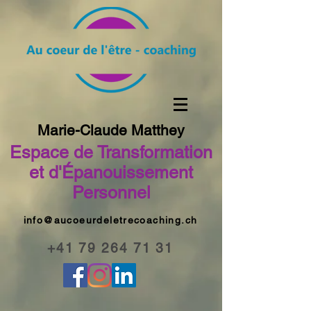
Marie-Claude Matthey
Espace de Transformation
et d'Épanouissement
Personnel
info@aucoeurdeletrecoaching.ch
+41 79 264 71 31